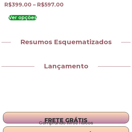
R$
399.00
–
R$
597.00
Ver opções
Resumos Esquematizados
Lançamento
FRETE GRÁTIS
Comprando livros físicos