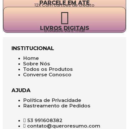
PARCELE EM ATÉ
12X Com cartões de crédito
LIVROS DIGITAIS
Enviados via E-mail
INSTITUCIONAL
Home
Sobre Nós
Todos os Produtos
Converse Conosco
AJUDA
Política de Privacidade
Rastreamento de Pedidos
53 991608382
contato@queroresumo.com