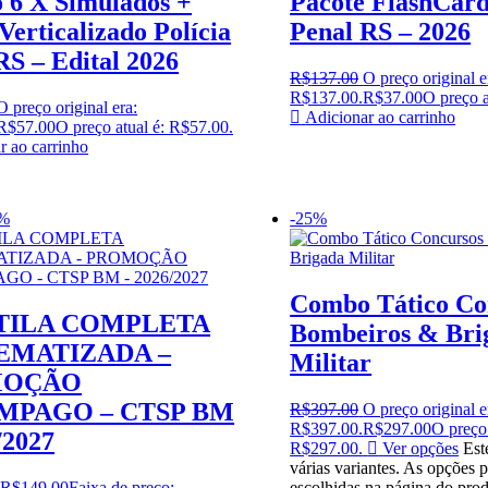
6 X Simulados +
Pacote FlashCard
Verticalizado Polícia
Penal RS – 2026
RS – Edital 2026
R$
137.00
O preço original e
R$137.00.
R$
37.00
O preço a
O preço original era:
Adicionar ao carrinho
R$
57.00
O preço atual é: R$57.00.
r ao carrinho
9%
-25%
Combo Tático Co
TILA COMPLETA
Bombeiros & Bri
EMATIZADA –
Militar
MOÇÃO
MPAGO – CTSP BM
R$
397.00
O preço original e
R$397.00.
R$
297.00
O preço 
/2027
R$297.00.
Ver opções
Est
várias variantes. As opções 
R$
149.00
Faixa de preço:
escolhidas na página do pro