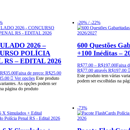
6%
-20% / -22%
MULADO 2026 –
600 Questões Gab
URSO POLÍCIA
+100 Inéditas – 2
 RS – EDITAL 2026
R$
77.00
–
R$
197.00
Faixa d
R$77.00 através R$197.00
R$
35.00
Faixa de preço: R$25.00
Este produto tem várias vari
35.00
Ver opções
Este produto
podem ser escolhidas na pág
 variantes. As opções podem ser
 na página do produto
-73%