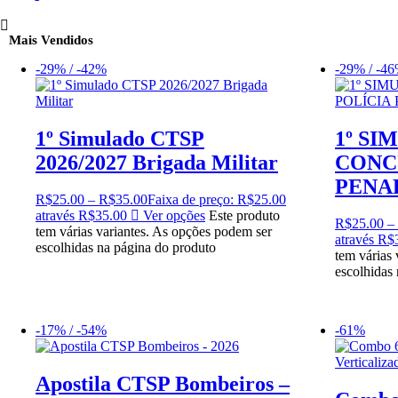
Mais Vendidos
-29% / -42%
-29% / -4
1º Simulado CTSP
1º SI
2026/2027 Brigada Militar
CONC
PENAL
R$
25.00
–
R$
35.00
Faixa de preço: R$25.00
através R$35.00
Ver opções
Este produto
R$
25.00
–
tem várias variantes. As opções podem ser
através R$
escolhidas na página do produto
tem várias
escolhidas
-17% / -54%
-61%
Apostila CTSP Bombeiros –