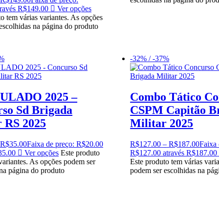
ravés R$149.00
Ver opções
o tem várias variantes. As opções
escolhidas na página do produto
0%
-32% / -37%
MULADO 2025 –
Combo Tático Co
so Sd Brigada
CSPM Capitão B
r RS 2025
Militar 2025
R$
35.00
Faixa de preço: R$20.00
R$
127.00
–
R$
187.00
Faixa 
35.00
Ver opções
Este produto
R$127.00 através R$187.00
 variantes. As opções podem ser
Este produto tem várias vari
 na página do produto
podem ser escolhidas na pág