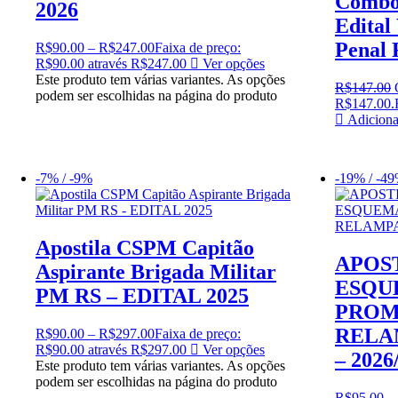
Combo 
2026
Edital 
Penal 
R$
90.00
–
R$
247.00
Faixa de preço:
R$90.00 através R$247.00
Ver opções
Este produto tem várias variantes. As opções
R$
147.00
podem ser escolhidas na página do produto
R$147.00.
Adiciona
-7% / -9%
-19% / -4
Apostila CSPM Capitão
APOS
Aspirante Brigada Militar
ESQU
PM RS – EDITAL 2025
PRO
RELA
R$
90.00
–
R$
297.00
Faixa de preço:
R$90.00 através R$297.00
Ver opções
– 2026
Este produto tem várias variantes. As opções
podem ser escolhidas na página do produto
R$
95.00
–