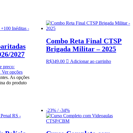
Combo Reta Final CTSP
aritadas
Brigada Militar – 2025
026/2027
R$
349.00
Adicionar ao carrinho
e preço:
Ver opções
antes. As opções
ina do produto
-23% / -34%