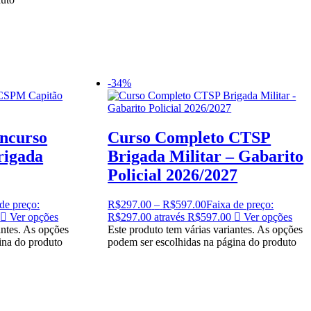
-34%
ncurso
Curso Completo CTSP
rigada
Brigada Militar – Gabarito
Policial 2026/2027
de preço:
R$
297.00
–
R$
597.00
Faixa de preço:
Ver opções
R$297.00 através R$597.00
Ver opções
antes. As opções
Este produto tem várias variantes. As opções
ina do produto
podem ser escolhidas na página do produto