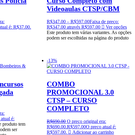
s Polícia
Curso Completo com
Videoaulas CTSP/CBM
ra:
R$
347.00
–
R$
597.00
Faixa de preço:
tual é: R$37.00.
R$347.00 através R$597.00
Ver opções
Este produto tem várias variantes. As opções
podem ser escolhidas na página do produto
-13%
ncursos
COMBO
gada
PROMOCIONAL 3.0
CTSP – CURSO
COMPLETO
ra:
atual é:
R$
690.00
O preço original era:
e produto tem
R$690.00.
R$
597.00
O preço atual é:
podem ser
R$597.00.
Adicionar ao carrinho
duto