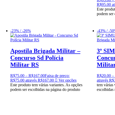
R$95.00 at
Este produt
podem ser 
-23% / -26%
-43% / -5
Apostila Brigada Militar –
3º SI
Concurso Sd Polícia
Concur
Militar RS
Milita
R$
75.00
–
R$
167.00
Faixa de preço:
R$
20.00
–
R$75.00 através R$167.00
Ver opções
através R$
Este produto tem várias variantes. As opções
tem várias
podem ser escolhidas na página do produto
escolhidas