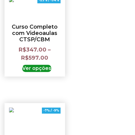
-23% / -34%
Curso Completo
com Videoaulas
CTSP/CBM
R$
347.00
–
R$
597.00
Ver opções
-7% / -9%