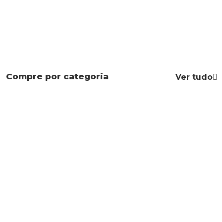
Compre por categoria
Ver tudo
Mapas Mentais
Apostilas
Leis Especiais
Direito Civil
Constituição
Código Penal
Federal