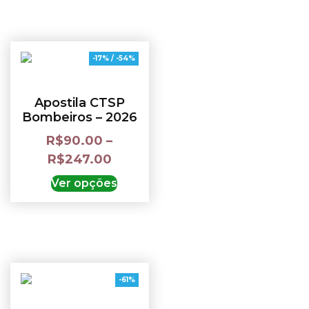
-17% / -54%
Apostila CTSP
Bombeiros – 2026
R$
90.00
–
R$
247.00
Ver opções
-61%