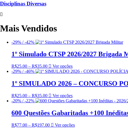
Disciplinas Diversas
Mais Vendidos
-29% / -42%
1º Simulado CTSP 2026/2027 Brigada M
R$
25.00
–
R$
35.00
Faixa
Ver opções
Este
-29% / -46%
de
produto
preço:
tem
R$25.00
várias
1º SIMULADO 2026 – CONCURSO PO
através
variantes.
R$35.00
As
R$
25.00
–
R$
35.00
Faixa
Ver opções
Este
opções
-20% / -22%
de
produto
podem
preço:
tem
ser
R$25.00
várias
600 Questões Gabaritadas +100 Inédita
escolhidas
através
variantes.
na
R$35.00
As
página
R$
77.00
–
R$
197.00
Faixa
Ver opções
Este
opções
do