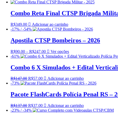
de
produto
podem
produto
preço:
tem
ser
R$77.00
várias
Combo Reta Final CTSP Brigada Milita
escolhidas
através
variantes.
na
R$197.00
As
página
R$
349.00
Adicionar ao carrinho
opções
do
-17% / -54%
podem
produto
ser
Apostila CTSP Bombeiros – 2026
escolhidas
na
página
R$
90.00
–
R$
247.00
Faixa
Ver opções
Este
do
-61%
de
produto
produto
preço:
tem
R$90.00
várias
Combo 6 X Simulados + Edital Verticali
através
variantes.
R$247.00
As
R$
147.00
O
R$
57.00
O
Adicionar ao carrinho
opções
-73%
preço
preço
podem
original
atual
ser
era:
é:
Pacote FlashCards Polícia Penal RS – 
escolhidas
R$147.00.
R$57.00.
na
página
R$
137.00
O
R$
37.00
O
Adicionar ao carrinho
do
-23% / -34%
preço
preço
produto
original
atual