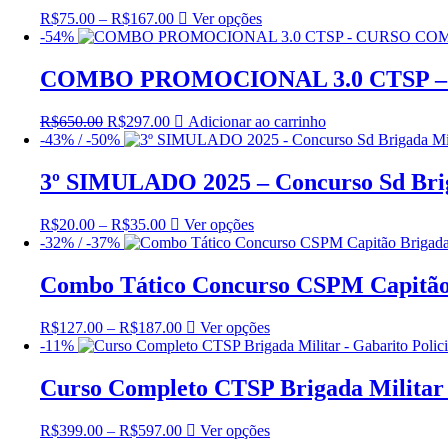
As
página
R$
75.00
–
R$
167.00
Faixa
Ver opções
Este
opções
do
-54%
de
produto
podem
produto
preço:
tem
ser
R$75.00
várias
COMBO PROMOCIONAL 3.0 CTSP 
escolhidas
através
variantes.
na
R$167.00
As
página
R$
650.00
O
R$
297.00
O
Adicionar ao carrinho
opções
do
-43% / -50%
preço
preço
podem
produto
original
atual
ser
era:
é:
3º SIMULADO 2025 – Concurso Sd Brig
escolhidas
R$650.00.
R$297.00.
na
página
R$
20.00
–
R$
35.00
Faixa
Ver opções
Este
do
-32% / -37%
de
produto
produto
preço:
tem
R$20.00
várias
Combo Tático Concurso CSPM Capitão 
através
variantes.
R$35.00
As
R$
127.00
–
R$
187.00
Faixa
Ver opções
Este
opções
-11%
de
produto
podem
preço:
tem
ser
R$127.00
várias
Curso Completo CTSP Brigada Militar –
escolhidas
através
variantes.
na
R$187.00
As
página
R$
399.00
–
R$
597.00
Faixa
Ver opções
Este
opções
do