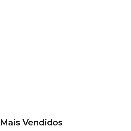
Leis Especiais
Direito Civil
Constituição Federal
Código Penal
Código de Processo Penal
Disciplinas Diversas
Mais Vendidos