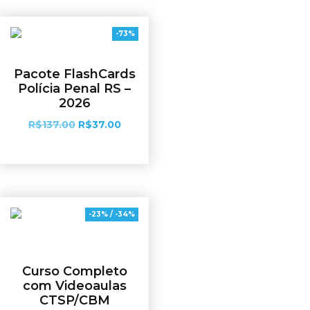
-73%
Pacote FlashCards
Polícia Penal RS –
2026
R$
137.00
R$
37.00
Adicionar ao carrinho
-23% / -34%
Curso Completo
com Videoaulas
CTSP/CBM