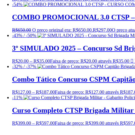
-54%
COMBO PROMOCIONAL 3.0 CTSP 
R$
650.00
O preço original era: R$650.00.
R$
297.00
O preço atu
-43% / -50%
3º SIMULADO 2025 – Concurso Sd Brig
R$
20.00
–
R$
35.00
Faixa de preço: R$20.00 através R$35.00
-32% / -37%
Combo Tático Concurso CSPM Capitão 
R$
127.00
–
R$
187.00
Faixa de preço: R$127.00 através R$187.
-11%
Curso Completo CTSP Brigada Militar –
R$
399.00
–
R$
597.00
Faixa de preço: R$399.00 através R$597.