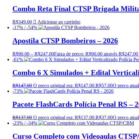
Combo Reta Final CTSP Brigada Milita
R$
349.00
Adicionar ao carrinho
-17% / -54%
Apostila CTSP Bombeiros – 2026
R$
90.00
–
R$
247.00
Faixa de preço: R$90.00 através R$247.00
-61%
Combo 6 X Simulados + Edital Verticali
R$
147.00
O preço original era: R$147.00.
R$
57.00
O preço atual
-73%
Pacote FlashCards Polícia Penal RS – 
R$
137.00
O preço original era: R$137.00.
R$
37.00
O preço atual
-23% / -34%
Curso Completo com Videoaulas CTS