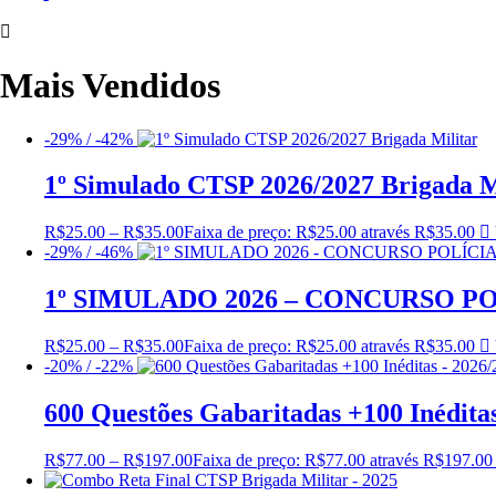
Mais Vendidos
-29% / -42%
1º Simulado CTSP 2026/2027 Brigada M
R$
25.00
–
R$
35.00
Faixa de preço: R$25.00 através R$35.00
-29% / -46%
1º SIMULADO 2026 – CONCURSO PO
R$
25.00
–
R$
35.00
Faixa de preço: R$25.00 através R$35.00
-20% / -22%
600 Questões Gabaritadas +100 Inédita
R$
77.00
–
R$
197.00
Faixa de preço: R$77.00 através R$197.00