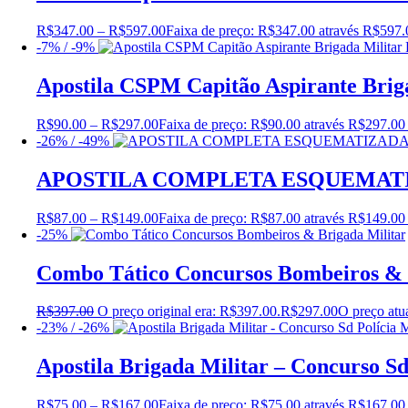
R$
347.00
–
R$
597.00
Faixa de preço: R$347.00 através R$597.
-7% / -9%
Apostila CSPM Capitão Aspirante Bri
R$
90.00
–
R$
297.00
Faixa de preço: R$90.00 através R$297.00
-26% / -49%
APOSTILA COMPLETA ESQUEMATIZ
R$
87.00
–
R$
149.00
Faixa de preço: R$87.00 através R$149.00
-25%
Combo Tático Concursos Bombeiros & 
R$
397.00
O preço original era: R$397.00.
R$
297.00
O preço atu
-23% / -26%
Apostila Brigada Militar – Concurso Sd
R$
75.00
–
R$
167.00
Faixa de preço: R$75.00 através R$167.00