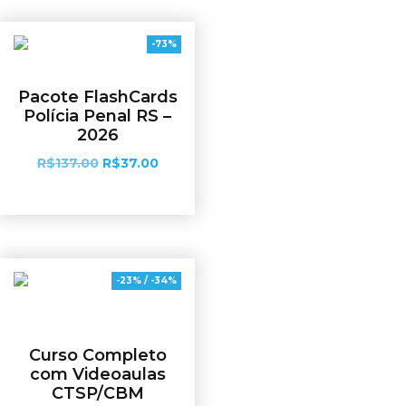
-73%
Pacote FlashCards
Polícia Penal RS –
2026
R$
137.00
R$
37.00
Adicionar ao carrinho
-23% / -34%
Curso Completo
com Videoaulas
CTSP/CBM