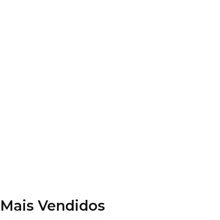
Leis Especiais
Direito Civil
Constituição Federal
Código Penal
Código de Processo Penal
Disciplinas Diversas
Mais Vendidos