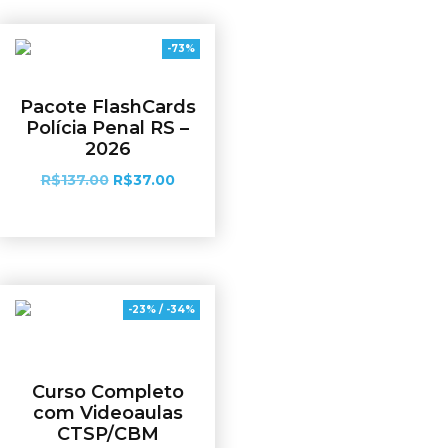
-73%
Pacote FlashCards
Polícia Penal RS –
2026
R$
137.00
R$
37.00
Adicionar ao carrinho
-23% / -34%
Curso Completo
com Videoaulas
CTSP/CBM