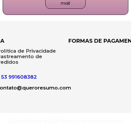
mail
DA
FORMAS DE PAGAME
olítica de Privacidade
astreamento de
edidos
53 991608382
contato@queroresumo.com
Quero Resumo © 2025 Todos os direitos reservados.