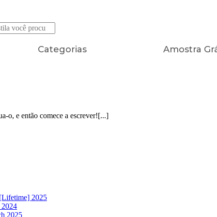
FRETE GRÁTIS EM TODOS OS PRODUTOS
Categorias
Amostra Grá
a-o, e então comece a escrever![...]
[Lifetime] 2025
h 2024
ch 2025