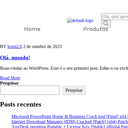
Home
Produtos
BY
lenni2.0
2 de outubro de 2023
Olá, mundo!
Boas-vindas ao WordPress. Esse é o seu primeiro post. Edite-o ou exclu
Read More
Pesquisar
Pesquisar
Posts recentes
Microsoft PowerPoint Home & Business Crack tool [Final] x64 
Internet Download Manager (IDM) Cracked [Patch] (x64) Patc
AnyDesk premium Portable + License Key [Stable] x86x64 Pat