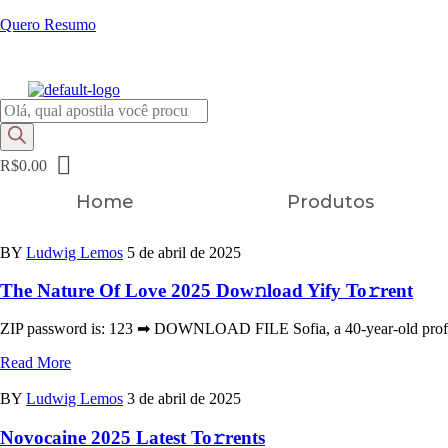
Quero Resumo
FRETE GRÁTIS EM TODOS OS PRODUTOS
Pesquisar
produtos
R$
0.00
Home
Produtos
BY
Ludwig Lemos
5 de abril de 2025
The Nature Of Love 2025 Dow𝚗load Yify To𝚛rent
ZIP password is: 123 ➡ DOWNLOAD FILE Sofia, a 40-year-old professor
Read More
BY
Ludwig Lemos
3 de abril de 2025
Novocaine 2025 Latest To𝚛rents