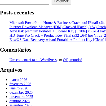
Pesquisar
posts
Posts recentes
Microsoft PowerPoint Home & Business Crack tool [Final] x64 
Internet Download Manager (IDM) Cracked [Patch] (x64) Patc
AnyDesk premium Portable + License Key [Stable] x86x64 Pat
HD Tune Pro Crack + Product Key Final (x32-x64) [no Virus] 
EaseUS Data Recovery wizard Portable + Product Key [Clean] 
Comentários
Um comentarista do WordPress
em
Olá, mundo!
Arquivos
março 2026
fevereiro 2026
janeiro 2026
dezembro 2025
novembro 2025
outubro 2025
setembro 2025