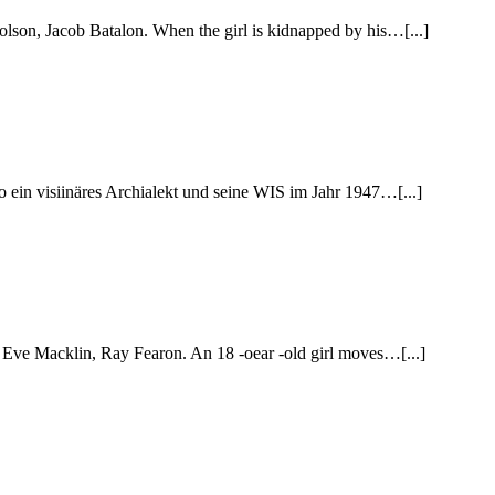
n, Jacob Batalon. When the girl is kidnapped by his…[...]
n visiinäres Archialekt und seine WIS im Jahr 1947…[...]
e Macklin, Ray Fearon. An 18 -oear -old girl moves…[...]