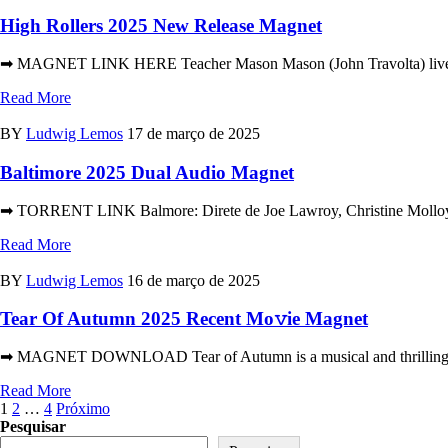
High Rollers 2025 New Release Magnet
➡ MAGNET LINK HERE Teacher Mason Mason (John Travolta) lives the dr
Read More
BY
Ludwig Lemos
17 de março de 2025
Baltimore 2025 Dual Audio Magnet
➡ TORRENT LINK Balmore: Direte de Joe Lawroy, Christine Molloy. 
Read More
BY
Ludwig Lemos
16 de março de 2025
Tear Of Autumn 2025 Recent Mo𝚟ie Magnet
➡ MAGNET DOWNLOAD Tear of Autumn is a musical and thrilling roman
Read More
Paginação
1
2
…
4
Próximo
Pesquisar
de