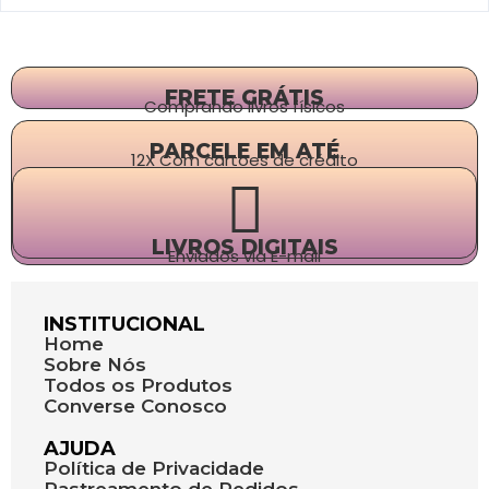
FRETE GRÁTIS
Comprando livros físicos
PARCELE EM ATÉ
12X Com cartões de crédito
LIVROS DIGITAIS
Enviados via E-mail
INSTITUCIONAL
Home
Sobre Nós
Todos os Produtos
Converse Conosco
AJUDA
Política de Privacidade