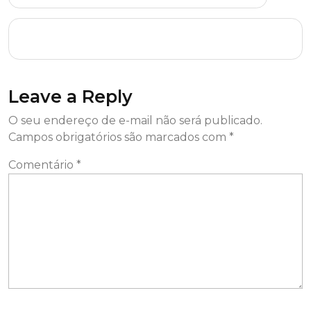
Raju James Bond 2025 𝙵ree Dow𝚗load To𝚛rent
Leave a Reply
O seu endereço de e-mail não será publicado.
Campos obrigatórios são marcados com
*
Comentário
*