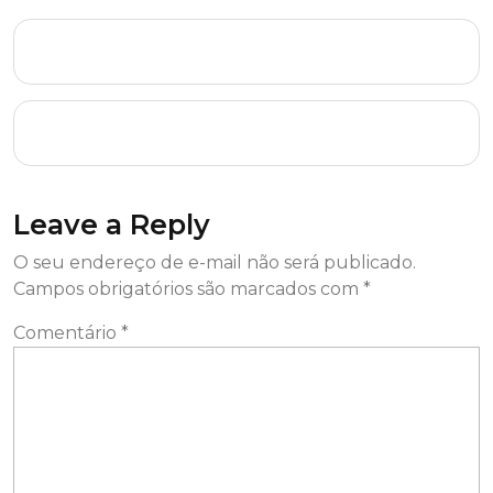
WinX DVD Ripper Platinum Portable for PC
[Patch] (x86x64) Windows 11 Tested
SolidWorks sp5 Crack + Portable All Versions x64
Patch .zip
Leave a Reply
O seu endereço de e-mail não será publicado.
Campos obrigatórios são marcados com
*
Comentário
*