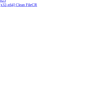
2025
[x32-x64] Clean FileCR