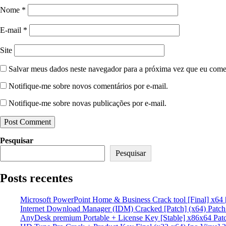
Nome
*
E-mail
*
Site
Salvar meus dados neste navegador para a próxima vez que eu come
Notifique-me sobre novos comentários por e-mail.
Notifique-me sobre novas publicações por e-mail.
Pesquisar
Pesquisar
Posts recentes
Microsoft PowerPoint Home & Business Crack tool [Final] x64 
Internet Download Manager (IDM) Cracked [Patch] (x64) Patc
AnyDesk premium Portable + License Key [Stable] x86x64 Pat