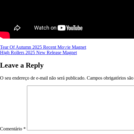
Navegação
Tear Of Autumn 2025 Recent Mo𝚟ie Magnet
High Rollers 2025 New Release Magnet
de
Post
Leave a Reply
O seu endereço de e-mail não será publicado.
Campos obrigatórios sã
Comentário
*