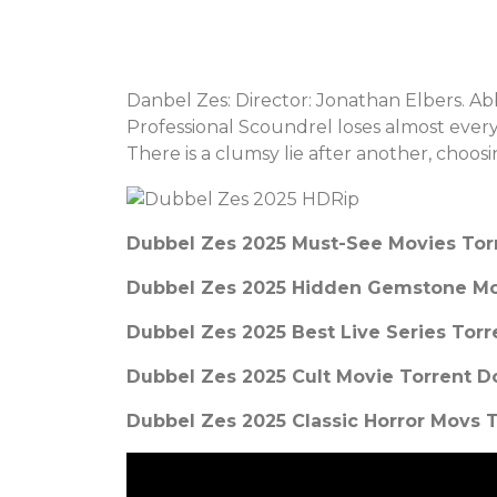
DOWNLOAD .magn
Danbel Zes: Director: Jonathan Elbers. 
Professional Scoundrel loses almost everyt
There is a clumsy lie after another, choo
Dubbel Zes 2025 Must-See Movies Tor
Dubbel Zes 2025 Hidden Gemstone Mo
Dubbel Zes 2025 Best Live Series Torr
Dubbel Zes 2025 Cult Movie Torrent 
Dubbel Zes 2025 Classic Horror Movs 