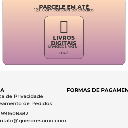
PARCELE EM ATÉ
12X Com cartões de crédito
LIVROS
DIGITAIS
Enviados via E-
mail
DA
FORMAS DE PAGAME
ica de Privacidade
eamento de Pedidos
 991608382
ntato@queroresumo.com