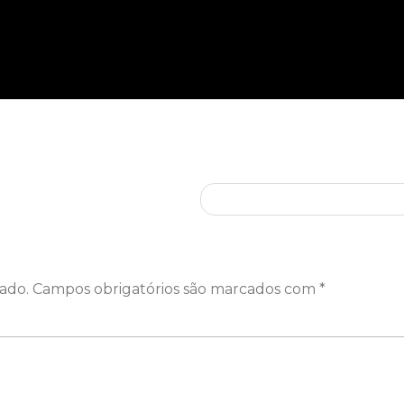
Dragons 2025 X264 To𝚛re
ado.
Campos obrigatórios são marcados com
*