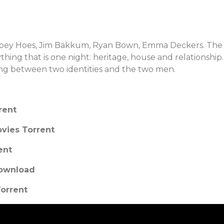
et
Abbey Hoes, Jim Bakkum, Ryan Bown, Emma Deckers. The
hing that is one night: heritage, house and relationship.
sing between two identities and the two men.
rent
vies Torrent
ent
Download
Torrent