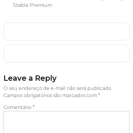
Stable Premium
EaseUS Data Recovery Cracked Lifetime [100%
Worked] FileHippo
CyberLink Power2Go Platinum Crack tool
Windows 11 [Windows] 2025
Leave a Reply
O seu endereço de e-mail não será publicado.
Campos obrigatórios são marcados com
*
Comentário
*