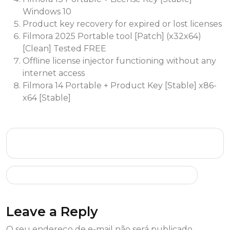
Windows 10
Product key recovery for expired or lost licenses
Filmora 2025 Portable tool [Patch] (x32x64)
[Clean] Tested FREE
Offline license injector functioning without any
internet access
Filmora 14 Portable + Product Key [Stable] x86-
x64 [Stable]
AdFender Full-Activated [Patch] (x32x64)
[Windows] Multilingual
AutoCAD xforce Cracked [Latest] [Clean]
Leave a Reply
O seu endereço de e-mail não será publicado.