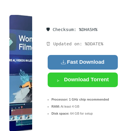
🛡️ Checksum: %DHASH%
⏰ Updated on: %DDATE%
Fast Download
Download Torrent
Processor:
1 GHz chip recommended
RAM:
At least 4 GB
Disk space:
64 GB for setup