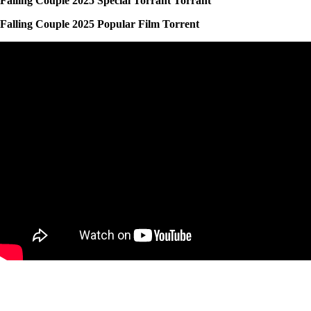
Falling Couple 2025 Special Torrant Torrant
Falling Couple 2025 Popular Film Torrent
Strange House To%f0%9d%9a%9brent
Absolution 2025 Fast To𝚛rent Dow𝚗load