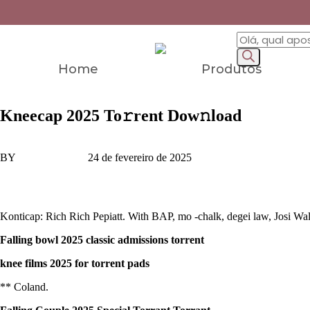
Home
Produtos
Kneecap 2025 To𝚛rent Dow𝚗load
BY
Ludwig Lemos
24 de fevereiro de 2025
DOWNLOAD .magnet
Konticap: Rich Rich Pepiatt. With BAP, mo -chalk, degei law, Josi Walk
Falling bowl 2025 classic admissions torrent
knee films 2025 for torrent pads
** Coland.