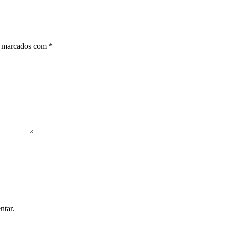
o marcados com
*
ntar.