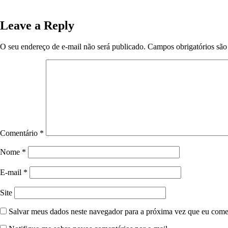
The Room Next Door 2025 Mo𝚟ie To𝚛rent
Leave a Reply
O seu endereço de e-mail não será publicado.
Campos obrigatórios sã
Comentário
*
Nome
*
E-mail
*
Site
Salvar meus dados neste navegador para a próxima vez que eu come