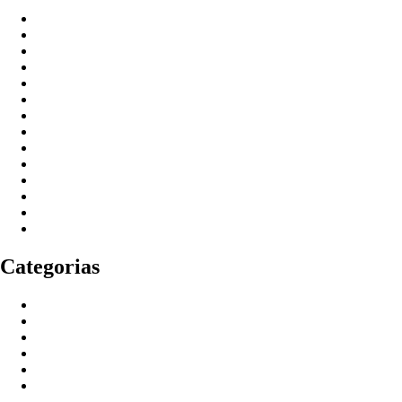
março 2026
fevereiro 2026
janeiro 2026
dezembro 2025
novembro 2025
outubro 2025
setembro 2025
agosto 2025
julho 2025
junho 2025
abril 2025
março 2025
fevereiro 2025
outubro 2023
Categorias
Blog
Finders
MOVIEBLOG
MOVIETORRENTS
Resettools
Unlocks