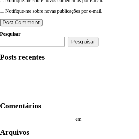
Notifique-me sobre novos comentários por e-mail.
Notifique-me sobre novas publicações por e-mail.
Pesquisar
Pesquisar
Posts recentes
Microsoft PowerPoint Home & Business Crack tool [Final] x64 
Internet Download Manager (IDM) Cracked [Patch] (x64) Patc
AnyDesk premium Portable + License Key [Stable] x86x64 Pat
HD Tune Pro Crack + Product Key Final (x32-x64) [no Virus] 
EaseUS Data Recovery wizard Portable + Product Key [Clean] 
Comentários
Um comentarista do WordPress
em
Olá, mundo!
Arquivos