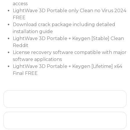
access
LightWave 3D Portable only Clean no Virus 2024
FREE
Download crack package including detailed
installation guide
LightWave 3D Portable + Keygen [Stable] Clean
Reddit
License recovery software compatible with major
software applications
LightWave 3D Portable + Keygen [Lifetime] x64
Final FREE
Microsoft Excel 2024 Portable tool 100%
Worked (x32-x64) Latest Reddit
Online Radio Tuner Portable + Crack Lifetime
x86x64 Lifetime 2025