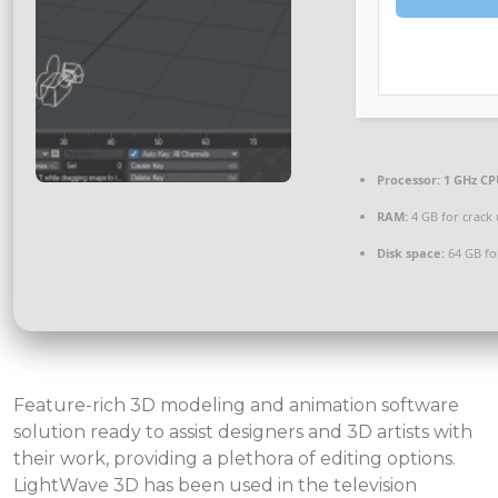
Processor:
1 GHz CP
RAM:
4 GB for crack 
Disk space:
64 GB fo
Feature-rich 3D modeling and animation software
solution ready to assist designers and 3D artists with
their work, providing a plethora of editing options.
LightWave 3D has been used in the television