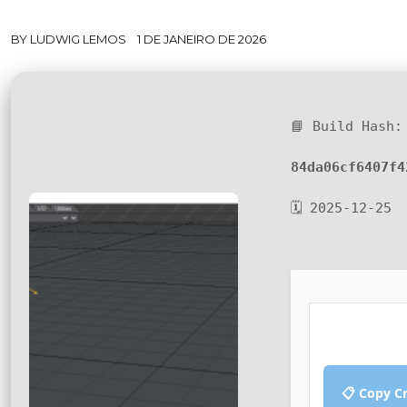
BY
LUDWIG LEMOS
1 DE JANEIRO DE 2026
📘 Build Hash:
84da06cf6407f4
🗓 2025-12-25
📋 Copy C