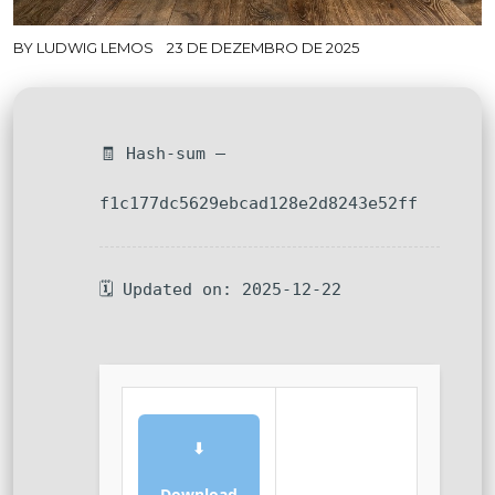
BY
LUDWIG LEMOS
23 DE DEZEMBRO DE 2025
🧾 Hash-sum —
f1c177dc5629ebcad128e2d8243e52ff
🗓 Updated on: 2025-12-22
⬇
Download