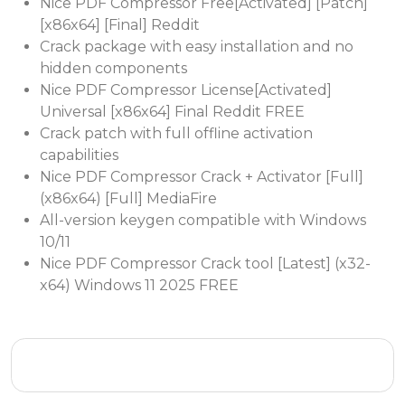
Nice PDF Compressor Free[Activated] [Patch]
[x86x64] [Final] Reddit
Crack package with easy installation and no
hidden components
Nice PDF Compressor License[Activated]
Universal [x86x64] Final Reddit FREE
Crack patch with full offline activation
capabilities
Nice PDF Compressor Crack + Activator [Full]
(x86x64) [Full] MediaFire
All-version keygen compatible with Windows
10/11
Nice PDF Compressor Crack tool [Latest] (x32-
x64) Windows 11 2025 FREE
XoftSpy AntiVirus Free[Activated] [Latest] (x64)
[Lifetime] Genuine