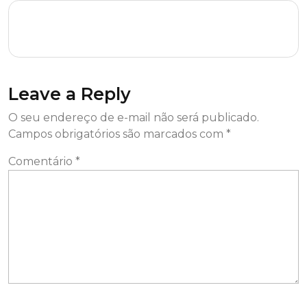
Elcomsoft Wireless Security Auditor Professional
Crack + Product Key [Full] [x64] [Lifetime] Tested
Leave a Reply
O seu endereço de e-mail não será publicado.
Campos obrigatórios são marcados com
*
Comentário
*