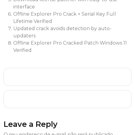
interface
Offline Explorer Pro Crack + Serial Key Full
Lifetime Verified
Updated crack avoids detection by auto-
updaters
Offline Explorer Pro Cracked Patch Windows 11
Verified
AutoCAD 2022 Portable + Keygen [Lifetime]
(x86x64) Full FileCR
Adobe Creative Cloud 2025 License[Activated]
[Stable] (x64) Stable MEGA
Leave a Reply
O seu endereço de e-mail não será publicado.