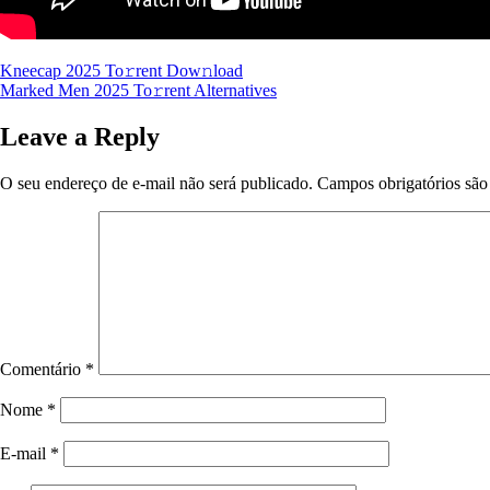
Navegação
Kneecap 2025 To𝚛rent Dow𝚗load
Marked Men 2025 To𝚛rent Alternatives
de
Post
Leave a Reply
O seu endereço de e-mail não será publicado.
Campos obrigatórios sã
Comentário
*
Nome
*
E-mail
*