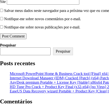
Site
Salvar meus dados neste navegador para a próxima vez que eu come
Notifique-me sobre novos comentários por e-mail.
Notifique-me sobre novas publicações por e-mail.
Pesquisar
Pesquisar
Posts recentes
Microsoft PowerPoint Home & Business Crack tool [Final] x64 
Internet Download Manager (IDM) Cracked [Patch] (x64) Patc
AnyDesk premium Portable + License Key [Stable] x86x64 Pat
HD Tune Pro Crack + Product Key Final (x32-x64) [no Virus] 
EaseUS Data Recovery wizard Portable + Product Key [Clean] 
Comentários