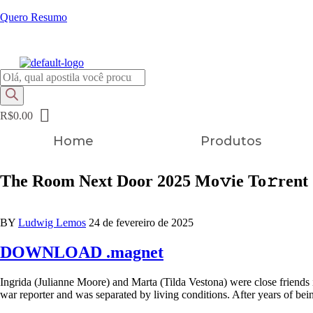
Quero Resumo
FRETE GRÁTIS EM TODOS OS PRODUTOS
Pesquisar
produtos
R$
0.00
Home
Produtos
The Room Next Door 2025 Mo𝚟ie To𝚛rent
BY
Ludwig Lemos
24 de fevereiro de 2025
DOWNLOAD .magnet
Ingrida (Julianne Moore) and Marta (Tilda Vestona) were close friends
war reporter and was separated by living conditions. After years of bein