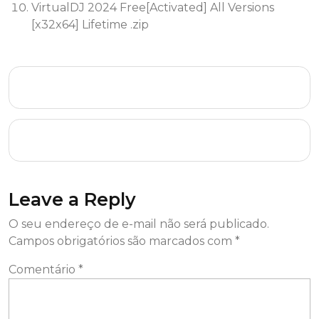
VirtualDJ 2024 Free[Activated] All Versions
[x32x64] Lifetime .zip
PC MACLAN Portable only All Versions Full
MEGA
Adobe After Effects 2025 Crack + Activator
[Stable] [x32-x64] [Full] 2024
Leave a Reply
O seu endereço de e-mail não será publicado.
Campos obrigatórios são marcados com
*
Comentário
*