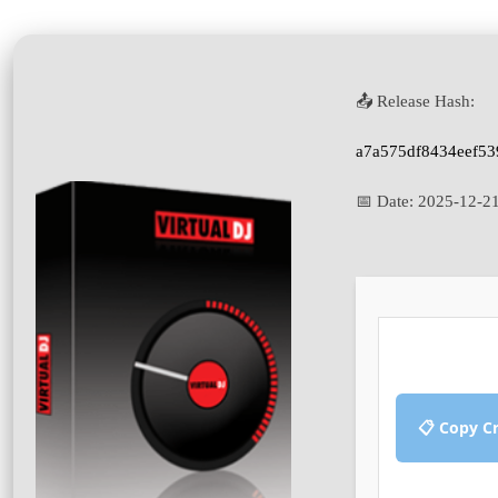
📤 Release Hash:
a7a575df8434eef53
📅 Date:
2025-12-2
📋 Copy C